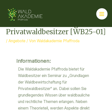
Seminar: Grundlagen Der
Waldbewirtschaftung Für
Privatwaldbesitzer [WB25-01]
/
Angebote
/ Von
Waldakademie Pfaffroda
Informationen:
Die Waldakademie Pfaffroda bietet für
Waldbesitzer ein Seminar zu „Grundlagen
der Waldbewirtschaftung für
Privatwaldbesitzer“ an. Dabei sollen Sie
grundlegendes Wissen über waldbauliche
und rechtliche Themen erlangen. Neben
einem Theorieteil, werden Aspekte direkt